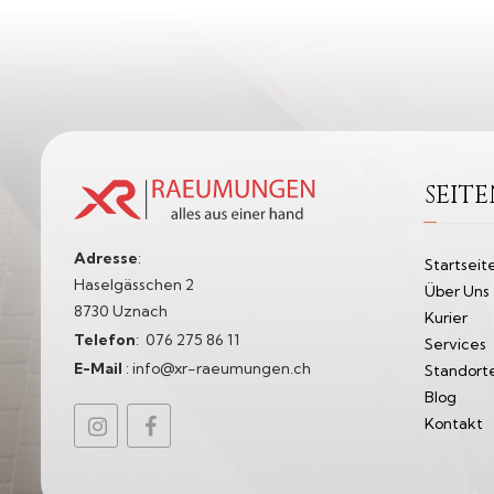
SEIT
Adresse
:
Startseit
Haselgässchen 2
Über Uns
8730 Uznach
Kurier
Telefon
:
076 275 86 11​
Services
E-Mail
:
info@xr-raeumungen.ch
Standort
Blog
Kontakt