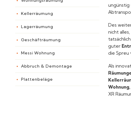
Wohnungsräumung
ungünstig 
Abtranspor
Kellerräumung
Des weite
Lagerräumung
nicht alles
tatsächlich
Geschäfträumung
guter
Ent
Messi Wohnung
die Spreu
Als innova
Abbruch & Demontage
Räumunge
Plattenbeläge
Kellerräu
Wohnung,
XR Räumun